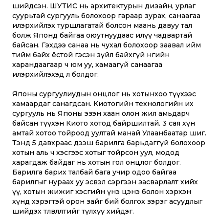
шийдсэн. ШУТИС нь архитектурын дизайн, урлаг
суурьтай сургууль болохоор гараар зурах, санаагаа
илэрхийлэх туршлагатай болсон маань давуу тал
болж Японд байгаа оюутнуудаас илүү чадвартай
байсан. Гэхдээ санаа нь чухал болохоор заавал ийм
тийм байх ёстой гэсэн зүйл байхгүй өнгийн
харандаагаар ч юм уу, хамаагүй санаагаа
илэрхийлэхэд л болдог.
Японы сургуулиудын онцлог нь хотынхоо түүхээс
хамаардаг санагдсан. Киотогийн технологийн их
сургууль нь Японы эзэн хаан олон жил амьдарч
байсан түүхэн Киото хотод байршилтай. 3 сая хүн
амтай хотоо тойроод уултай манай Улаанбаатар шиг.
Тэнд 5 давхраас дээш барилга барьдаггүй болохоор
хотын аль ч хэсгээс хотыг тойрсон уул, модод
харагдаж байдаг нь хотын гол онцлог болдог.
Барилга барих талбай бага учир одоо байгаа
барилгыг нураах уу эсвэл сэргээн засварлалт хийх
үү, хотын жижиг хэсгийн үнэ цэнэ болон хэрхэн
хүнд хэрэгтэй орон зайг бий болгох зэрэг асуудлыг
шийдэх төлөвлөлтийг түлхүү хийдэг.