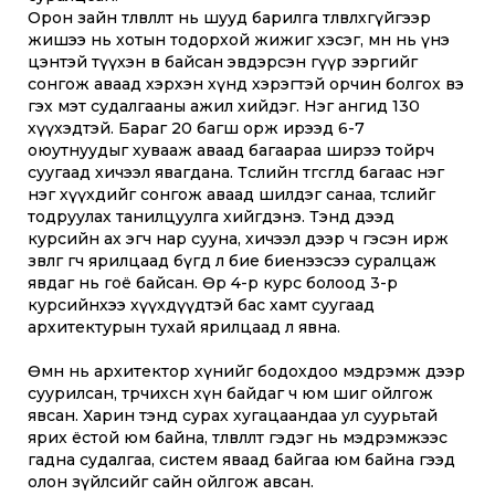
Орон зайн төлөвлөлт нь шууд барилга төлөвлөхгүйгээр
жишээ нь хотын тодорхой жижиг хэсэг, өмнө нь үнэ
цэнтэй түүхэн өв байсан эвдэрсэн гүүр зэргийг
сонгож аваад хэрхэн хүнд хэрэгтэй орчин болгох вэ
гэх мэт судалгааны ажил хийдэг. Нэг ангид 130
хүүхэдтэй. Бараг 20 багш орж ирээд 6-7
оюутнуудыг хувааж аваад багаараа ширээ тойрч
суугаад хичээл явагдана. Төслийн төгсгөлд багаас нэг
нэг хүүхдийг сонгож аваад шилдэг санаа, төслийг
тодруулах танилцуулга хийгдэнэ. Тэнд дээд
курсийн ах эгч нар сууна, хичээл дээр ч гэсэн ирж
зөвлөгөө өгч ярилцаад бүгд л бие биенээсээ суралцаж
явдаг нь гоё байсан. Өөрөө 4-р курс болоод 3-р
курсийнхээ хүүхдүүдтэй бас хамт суугаад
архитектурын тухай ярилцаад л явна.
Өмнө нь архитектор хүнийг бодохдоо мэдрэмж дээр
суурилсан, төрчихсөн хүн байдаг ч юм шиг ойлгож
явсан. Харин тэнд сурах хугацаандаа ул суурьтай
ярих ёстой юм байна, төлөвлөлт гэдэг нь мэдрэмжээс
гадна судалгаа, систем яваад байгаа юм байна гээд
олон зүйлсийг сайн ойлгож авсан.