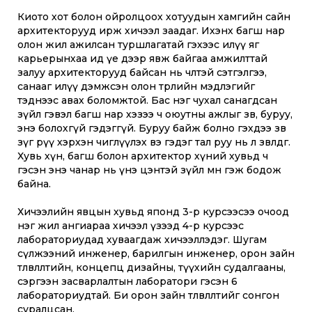
Киото хот болон ойролцоох хотуудын хамгийн сайн
архитекторууд ирж хичээл заадаг. Ихэнх багш нар
олон жил ажилсан туршлагатай гэхээс илүү яг
карьерынхаа ид үе дээр явж байгаа амжилттай
залуу архитекторууд байсан нь чөлөөтэй сэтгэлгээ,
санааг илүү дэмжсэн олон төрлийн мэдлэгийг
тэднээс авах боломжтой. Бас нэг чухал санагдсан
зүйл гэвэл багш нар хэзээ ч оюутны ажлыг зөв, буруу,
энэ болохгүй гэдэггүй. Буруу байж болно гэхдээ зөв
зүг рүү хэрхэн чиглүүлэх вэ гэдэг тал руу нь л зөвлөдөг.
Хувь хүн, багш болон архитектор хүний хувьд ч
гэсэн энэ чанар нь үнэ цэнтэй зүйл мөн гэж бодож
байна.
Хичээлийн явцын хувьд японд 3-р курсээсээ очоод
нэг жил ангиараа хичээл үзээд 4-р курсээс
лабораториудад хуваагдаж хичээллэдэг. Шугам
сүлжээний инженер, барилгын инженер, орон зайн
төлөвлөлтийн, концепц дизайны, түүхийн судалгааны,
сэргээн засварлалтын лаборатори гэсэн 6
лабораториудтай. Би орон зайн төлөвлөлтийг сонгон
суралцсан.