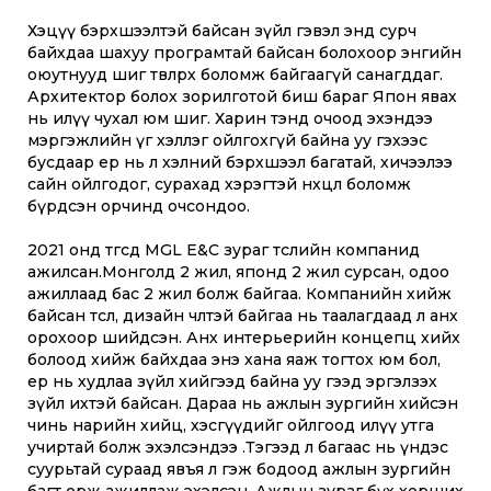
Хэцүү бэрхшээлтэй байсан зүйл гэвэл энд сурч
байхдаа шахуу програмтай байсан болохоор энгийн
оюутнууд шиг төвлөрөх боломж байгаагүй санагддаг.
Архитектор болох зорилготой биш бараг Япон явах
нь илүү чухал юм шиг. Харин тэнд очоод эхэндээ
мэргэжлийн үг хэллэг ойлгохгүй байна уу гэхээс
бусдаар ер нь л хэлний бэрхшээл багатай, хичээлээ
сайн ойлгодог, сурахад хэрэгтэй нөхцөл боломж
бүрдсэн орчинд очсондоо.
2021 онд төгсөөд MGL E&C зураг төслийн компанид
ажилсан.Монголд 2 жил, японд 2 жил сурсан, одоо
ажиллаад бас 2 жил болж байгаа. Компанийн хийж
байсан төсөл, дизайн чөлөөтэй байгаа нь таалагдаад л анх
орохоор шийдсэн. Анх интерьерийн концепц хийх
болоод хийж байхдаа энэ хана яаж тогтох юм бол,
ер нь худлаа зүйл хийгээд байна уу гээд эргэлзэх
зүйл ихтэй байсан. Дараа нь ажлын зургийн хийсэн
чинь нарийн хийц, хэсгүүдийг ойлгоод илүү утга
учиртай болж эхэлсэндээ .Тэгээд л багаас нь үндэс
суурьтай сураад явъя л гэж бодоод ажлын зургийн