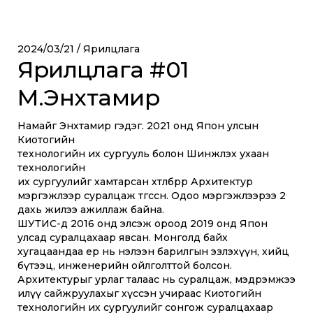
2024/03/21 /
Ярилцлага
Ярилцлага #01
М.Энхтамир
Намайг Энхтамир гэдэг. 2021 онд Япон улсын
Киотогийн
технологийн их сургууль болон Шинжлэх ухаан
технологийн
их сургуулийг хамтарсан хөтөлбөрөөр Архитектур
мэргэжлээр суралцаж төгссөн. Одоо мэргэжлээрээ 2
дахь жилээ ажиллаж байна.
ШУТИС-д 2016 онд элсэж ороод 2019 онд Япон
улсад суралцахаар явсан. Монголд байх
хугацаандаа ер нь нэлээн барилгын эзлэхүүн, хийц
бүтээц, инженерийн ойлголттой болсон.
Архитектурыг урлаг талаас нь суралцаж, мэдрэмжээ
илүү сайжруулахыг хүссэн учираас Киотогийн
технологийн их сургуулийг сонгож суралцахаар